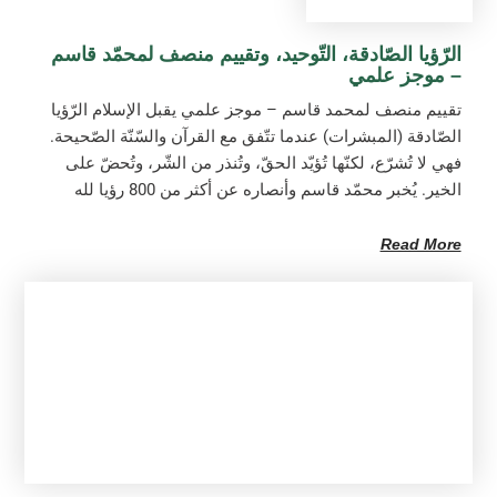
الرّؤيا الصّادقة، التّوحيد، وتقييم منصف لمحمّد قاسم
– موجز علمي
تقييم منصف لمحمد قاسم – موجز علمي يقبل الإسلام الرّؤيا
الصّادقة (المبشرات) عندما تتّفق مع القرآن والسّنّة الصّحيحة.
فهي لا تُشرّع، لكنّها تُؤيّد الحقّ، وتُنذر من الشّر، وتُحضّ على
الخير. يُخبر محمّد قاسم وأنصاره عن أكثر من 800 رؤيا لله
Read More