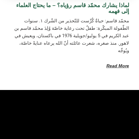
لماذا يشارك محمّد قاسم رؤياه؟ – ما يحتاج العلماء
إلى فهمه
محمّد قاسم: حياةٌ كُرِّست للتّحذير من الشّرك ١. سنوات
الطّفولة المبكّرة: طفلٌ تحت رعاية خاصّة وُلِدَ محمّد قاسم بن
عبد الكريم في 5 يوليو/جويلية 1976 في باكستان، ويعيش في
لاهور. منذ صغره، شعرت عائلته أنّ الله يرعاه عنايةً خاصّة،
ويُوجِّه
Read More