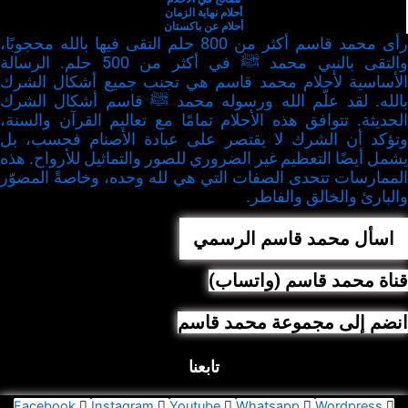
أحلام نهاية الزمان
أحلام عن باكستان
رأى محمد قاسم أكثر من 800 حلم التقى فيها بالله محجوبًا،
والتقى بالنبي محمد ﷺ في أكثر من 500 حلم. الرسالة
الأساسية لأحلام محمد قاسم هي تجنب جميع أشكال الشرك
بالله. لقد علّم الله ورسوله محمد ﷺ قاسم أشكال الشرك
الحديثة. تتوافق هذه الأحلام تمامًا مع تعاليم القرآن والسنة،
وتؤكد أن الشرك لا يقتصر على عبادة الأصنام فحسب، بل
يشمل أيضًا التعظيم غير الضروري للصور والتماثيل للأرواح. هذه
الممارسات تتحدى الصفات التي هي لله وحده، وخاصةً المصوّر
والبارئ والخالق والفاطر.
اسأل محمد قاسم الرسمي
قناة محمد قاسم (واتساب)
انضم إلى مجموعة محمد قاسم
تابعنا
Facebook
Instagram
Youtube
Whatsapp
Wordpress