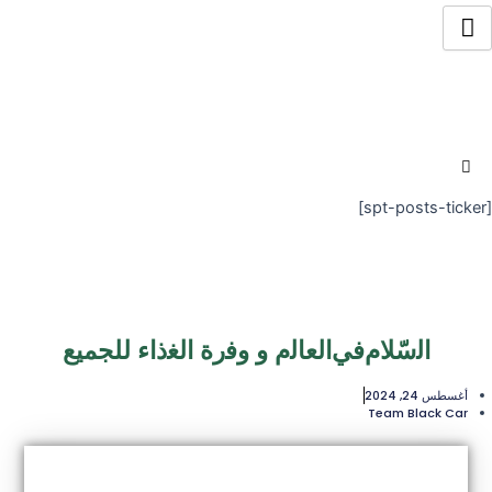
خطي
لى
لمحتوى
[spt-posts-ticker]
ﺍﻟﺳّﻼﻡﻓﻲﺍﻟﻌﺎﻟﻡ ﻭ ﻭﻓﺭﺓ ﺍﻟﻐﺫﺍء للجميع
أغسطس 24, 2024
Team Black Car