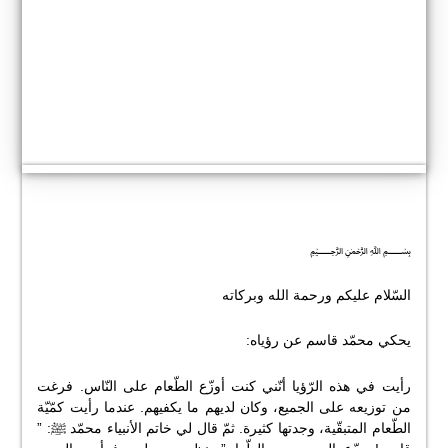
﷽
السّلام عليكم ورحمة الله وبركاته
يحكي محمّد قاسم عن رؤياه:
رأيت في هذه الرّؤيا أنّني كنت أوزّع الطّعام على النّاس. فرغت
من توزيعه على الجميع، وكان لديهم ما يكفيهم. عندما رأيت كمّيّة
الطّعام المتبقّية، وجدتها كثيرة. ثمّ قال لي خاتم الأنبياء محمّد ﷺ: ”