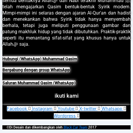
semua bentuknya Allahﷻ dan Nabi terakhir Muhammad ﷺ
telah mengajarkan Qasim bentuk-bentuk Syirik modern.
Mimpi-mimpi ini selaras dengan ajaran Al-Qur'an dan hadist
dan menekankan bahwa Syirik tidak hanya menyembah
berhala, tetapi juga meliputi penggunaan gambar dan
patung makhluk hidup yang tidak dibutuhkan. Praktik-praktik
seperti itu menantang sifat-sifat yang khusus hanya untuk
Allahﷻ saja.
Hubungi (WhatsApp) Muhammad Qasim
Bergabung dengan group WhatsApp
Saluran Muhammad Qasim (WhatsApp)
ikuti kami
Facebook
Instagram
Youtube
X-twitter
Whatsapp
Wordpress
©Di Desain dan dikembangkan oleh
Black Car Team
2017