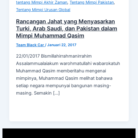
,
,
tentang Mimpi Akhir Zaman
Tentang Mimpi Pakistan
Tentang Mimpi Urusan Global
Rancangan Jahat yang Menyasarkan
Turki, Arab Saudi, dan Pakistan dalam
Mimpi Muhammad Qasim
Team Black Car
/
Januari 22, 2017
22/01/2017 Bismillahirrahmanirrahim
Assalammualaiakum warohmatullahi wabarokatuh
Muhammad Qasim memberitahu mengenai
mimpinya, Muhammad Qasim melihat bahawa
setiap negara mempunyai bangunan masing-
masing. Semakin […]